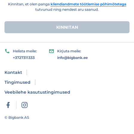
Kinnitan, et olen panga
kliendiandmete töötlemise põhimõtetega
tutvunud ning nendest aru saanud.
KINNITAN
Helista meile:
Kirjuta meile:
+3727311333
info@bigbank.ee
Kontakt
Tingimused
Veebilehe kasutustingimused
© Bigbank AS