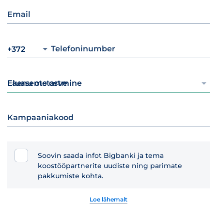
Email
Telefoninumber
+372
Laenu otstarve
Eluaseme ostmine
Kampaaniakood
Soovin saada infot Bigbanki ja tema
koostööpartnerite uudiste ning parimate
pakkumiste kohta.
Loe lähemalt